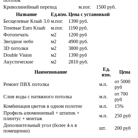
потолок
Криволинейный переход
м.пог.
1500 руб.
Название
Ед.изм.
Цена с установкой
Бесщелевые Kraab 3.0
м.пог.
1390 руб.
Теневые Euro Kraab
м.пог.
1190 руб.
Фотопечать
м2
1200 руб
Звездное небо
м2
4900 руб.
3D потолки
м2
3800 руб.
Double Vision
м2
1390 руб
Акустические
м2
2810 руб.
Ед.
Наименование
Цена
изм.
от 5000
Ремонт ПВХ потолка
м.п.
руб
от 700
Слив воды с натяжного потолка
м.п.
руб
Комбинация цветов в одном полотне
м.п.
15%
Профиль алюминиевый + штапик +
м.п.
250 руб
плинтус + монтаж
Дополнительный угол (более 4-х в
шт.
200 руб
помещении)