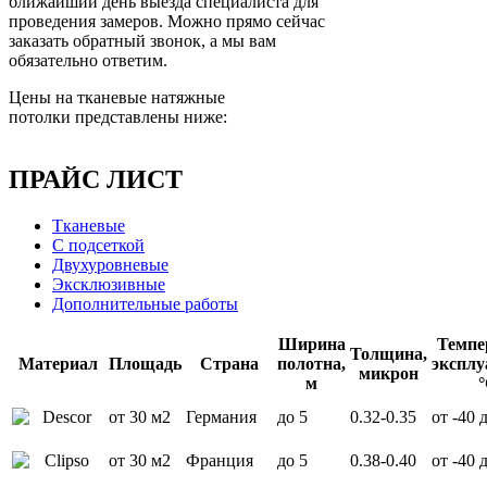
ближайший день выезда специалиста для
проведения замеров. Можно прямо сейчас
заказать обратный звонок, а мы вам
обязательно ответим.
Цены на тканевые натяжные
потолки представлены ниже:
ПРАЙС ЛИСТ
Тканевые
С подсеткой
Двухуровневые
Эксклюзивные
Дополнительные работы
Ширина
Темпе
Толщина,
Материал
Площадь
Страна
полотна,
эксплу
микрон
м
от 30 м2
Германия
до 5
0.32-0.35
от -40 
от 30 м2
Франция
до 5
0.38-0.40
от -40 