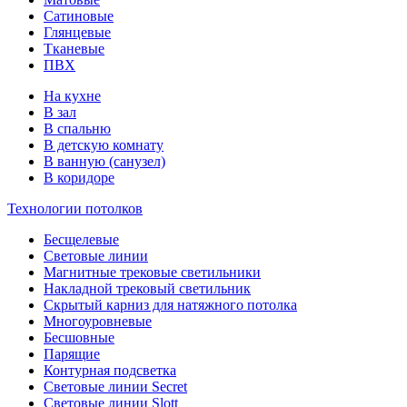
Сатиновые
Глянцевые
Тканевые
ПВХ
На кухне
В зал
В спальню
В детскую комнату
В ванную (санузел)
В коридоре
Технологии потолков
Бесщелевые
Световые линии
Магнитные трековые светильники
Накладной трековый светильник
Скрытый карниз для натяжного потолка
Многоуровневые
Бесшовные
Парящие
Контурная подсветка
Световые линии Secret
Световые линии Slott