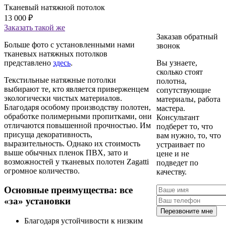
Тканевый натяжной потолок
13 000
₽
Заказать
такой же
Заказав обратный
Больше фото с установленными нами
звонок
тканевых натяжных потолков
представлено
здесь
.
Вы узнаете,
сколько стоят
Текстильные натяжные потолки
полотна,
выбирают те, кто является приверженцем
сопутствующие
экологически чистых материалов.
материалы, работа
Благодаря особому производству полотен,
мастера.
обработке полимерными пропитками, они
Консультант
отличаются повышенной прочностью. Им
подберет то, что
присуща декоративность,
вам нужно, то, что
выразительность. Однако их стоимость
устраивает по
выше обычных пленок ПВХ, зато и
цене и не
возможностей у тканевых полотен Zagatti
подведет по
огромное количество.
качеству.
Основные преимущества: все
«за» установки
Перезвоните мне
Благодаря устойчивости к низким