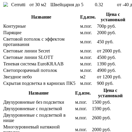
от 30 м2
Швейцария
до 5
0.32
от -40 
Цена с
Название
Ед.изм.
установкой
Контурные
м.пог.
700р руб.
Парящие
м.пог.
2000 руб.
Световой потолок с эффектом
м.пог.
450 руб.
протаивания
Световые линии Secret
м.пог.
от 2000 руб.
Световые линии SLOTT
м.пог.
4500 руб.
Теневая система EuroKRAAB
м.пог.
1390 руб.
Светопрозрачный потолок
м.пог.
4900 руб.
Звездное небо
м2
от 1200 руб.
Скрытая подсветка в карнизах ПК5
м.пог.
900 руб.
Цена с
Название
Ед.изм.
установкой
Двухуровневые без подсветки
м.пог.
1500 руб.
Двухуровневые с подсветкой
м.пог.
1590 руб.
Двухуровневые с подсветкой в
м.пог.
2600 руб.
нише
Многоуровневый натяжной
м.пог.
2000 руб.